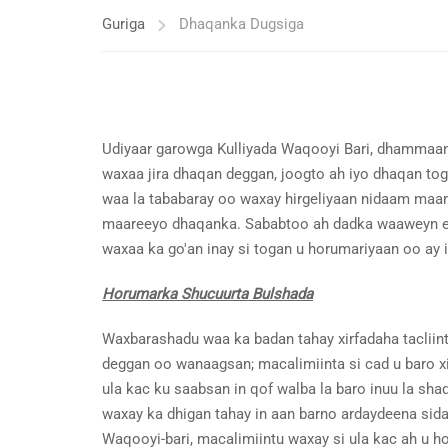
Guriga
Dhaqanka Dugsiga
Udiyaar garowga Kulliyada Waqooyi Bari, dhammaa
waxaa jira dhaqan deggan, joogto ah iyo dhaqan 
waa la tababaray oo waxay hirgeliyaan nidaam maam
maareeyo dhaqanka. Sababtoo ah dadka waaweyn ee 
waxaa ka go'an inay si togan u horumariyaan oo ay 
Horumarka Shucuurta Bulshada
Waxbarashadu waa ka badan tahay xirfadaha taclii
deggan oo wanaagsan; macalimiinta si cad u baro xir
ula kac ku saabsan in qof walba la baro inuu la s
waxay ka dhigan tahay in aan barno ardaydeena sid
Waqooyi-bari, macalimiintu waxay si ula kac ah u h