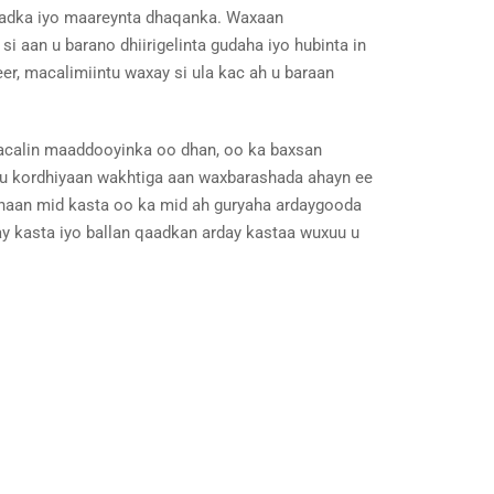
qaadka iyo maareynta dhaqanka. Waxaan
 aan u barano dhiirigelinta gudaha iyo hubinta in
r, macalimiintu waxay si ula kac ah u baraan
macalin maaddooyinka oo dhan, oo ka baxsan
y u kordhiyaan wakhtiga aan waxbarashada ahayn ee
oonaan mid kasta oo ka mid ah guryaha ardaygooda
y kasta iyo ballan qaadkan arday kastaa wuxuu u