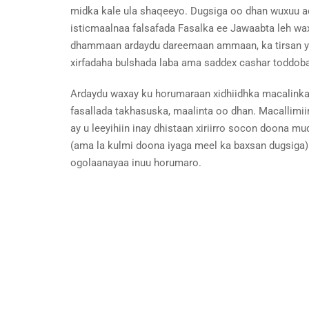
midka kale ula shaqeeyo. Dugsiga oo dhan wuxuu a
isticmaalnaa falsafada Fasalka ee Jawaabta leh wax
dhammaan ardaydu dareemaan ammaan, ka tirsan yihi
xirfadaha bulshada laba ama saddex cashar toddob
Ardaydu waxay ku horumaraan xidhiidhka macalinka 
fasallada takhasuska, maalinta oo dhan. Macallimi
ay u leeyihiin inay dhistaan xiriirro socon doona
(ama la kulmi doona iyaga meel ka baxsan dugsiga)
ogolaanayaa inuu horumaro.