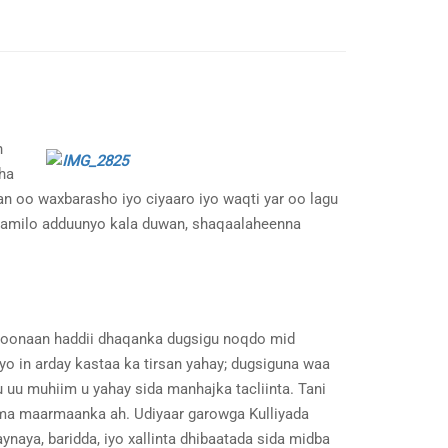
h
ha
n oo waxbarasho iyo ciyaaro iyo waqti yar oo lagu
caamilo adduunyo kala duwan, shaqaalaheenna
 doonaan haddii dhaqanka dugsigu noqdo mid
iyo in arday kastaa ka tirsan yahay; dugsiguna waa
uu muhiim u yahay sida manhajka tacliinta. Tani
ama maarmaanka ah. Udiyaar garowga Kulliyada
naya, baridda, iyo xallinta dhibaatada sida midba