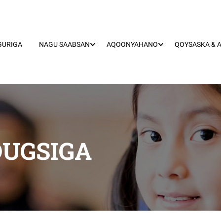
GURIGA
NAGU SAABSAN
AQOONYAHANO
QOYSASKA & 
UGSIGA