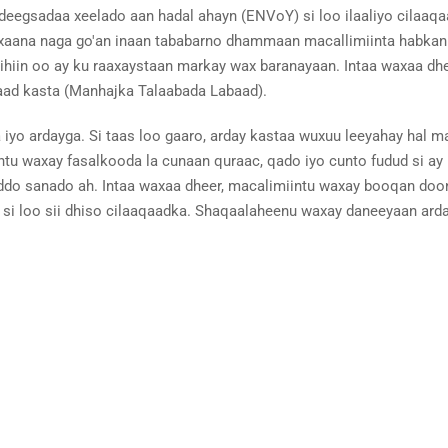
deegsadaa xeelado aan hadal ahayn (ENVoY) si loo ilaaliyo cilaa
aana naga go'an inaan tababarno dhammaan macallimiinta habkan si
in oo ay ku raaxaystaan markay wax baranayaan. Intaa waxaa dhee
aad kasta (Manhajka Talaabada Labaad).
iyo ardayga. Si taas loo gaaro, arday kastaa wuxuu leeyahay hal 
intu waxay fasalkooda la cunaan quraac, qado iyo cunto fudud si a
 muddo sanado ah. Intaa waxaa dheer, macalimiintu waxay booqan d
 si loo sii dhiso cilaaqaadka. Shaqaalaheenu waxay daneeyaan arda