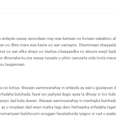
n ardaydu waxay awoodaan inay wax bartaan oo koraan sababtoo a
togan oo dhex mara wax kasta oo aan samayno. Dhammaan shaqaala
ul oo aan afka ahayn oo ilaaliya cilaaqaadka oo abuura waqti bada
dhismaha ku jira waxay tusaale u yihiin carruurta sida loola ma
isu taageeraan.
nta oo keliya. Waxaan aaminsanahay in ardaydu ay aad u guulaysan
fadaha bulshada; fasal iyo jaaliyad dugsi ayaa la dhisay si loo hub
haqeeyo dad kala duwan. Waxaan aaminsanahay in manhajka bulshadu 
a ay u noqdaan dad weyn marka lagu daro helitaanka xirfadaha lag
orumariyaan bulshooyin xooggan fasaladooda iyagoo si cad u qaabay