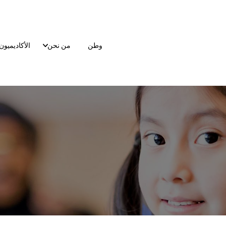
وطن
من نحن
الأكاديميون