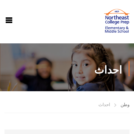
احداث
وطن
احداث