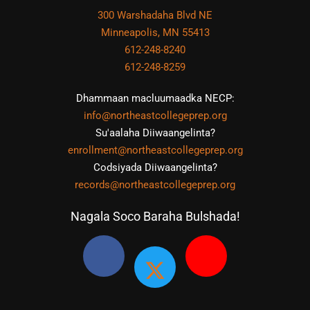
300 Warshadaha Blvd NE
Minneapolis, MN 55413
612-248-8240
612-248-8259
Dhammaan macluumaadka NECP:
info@northeastcollegeprep.org
Su'aalaha Diiwaangelinta?
enrollment@northeastcollegeprep.org
Codsiyada Diiwaangelinta?
records@northeastcollegeprep.org
Nagala Soco Baraha Bulshada!