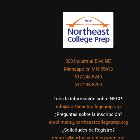
300 Industrial Blvd NE
Minneapolis, MN 55413
612-248-8240
612-248-8259
Toda la información sobre NECP:
info@northeastcollegeprep.org
¿Preguntas sobre la inscripción?
enrollment@northeastcollegeprep.org
¿Solicitudes de Registro?
records@northeastcollegeprep.org