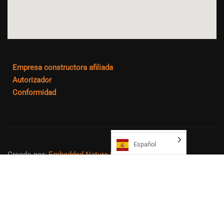
Empresa constructora afiliada
Autorizador
Conformidad
Español
Creado por:
Embedded Nature LLC
Mapa del sitio
Derechos de autor ©.
2026
Northeast College Prep