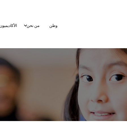
وطن
من نحن
الأكاديميون