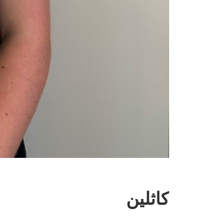
كاثلين