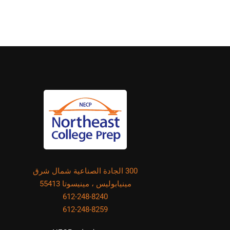
300 الجادة الصناعية شمال شرق
مينيابوليس ، مينيسوتا 55413
612-248-8240
612-248-8259