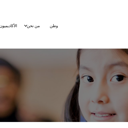
وطن
من نحن
الأكاديميون